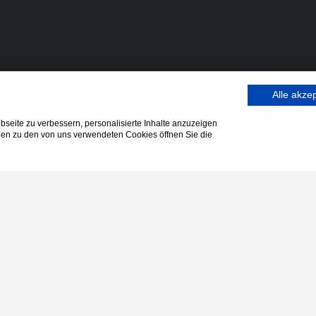
You must be logged in to perform this
action.
Alle akze
Einloggen
Registrieren
seite zu verbessern, personalisierte Inhalte anzuzeigen
onen zu den von uns verwendeten Cookies öffnen Sie die
Username
Password
Einloggen
Angemeldet bleiben