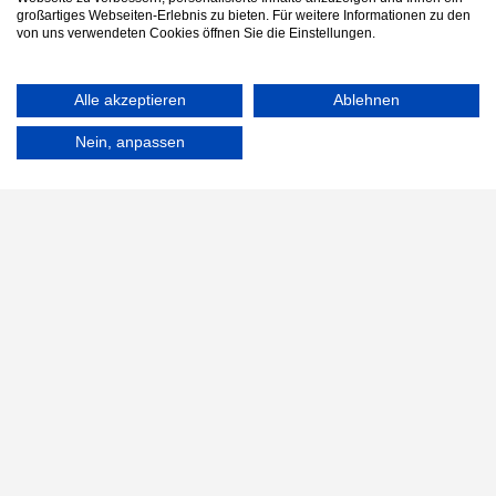
großartiges Webseiten-Erlebnis zu bieten. Für weitere Informationen zu den
von uns verwendeten Cookies öffnen Sie die Einstellungen.
Alle akzeptieren
Ablehnen
Nein, anpassen
Enabling Tech Exellence.
Entdecke, vergleiche und buche Digital-
Schulungen, um Dich auf das nächste Level weiterzubilden.
Mit freundlicher Unterstützung des gemeinnützigen Digital-Vereins
The Interface Society e. V.
-
KI Pflichtschulung
-
Inhouse-Schulung finden
-
Arbeitsagentur Bildungsgutschein
-
KI-Anwendungen im Überblick
-
Geförderte Weiterbildungen
-
Künstliche Intelligenz Schulung