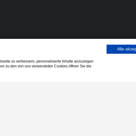
Alle akze
seite zu verbessern, personalisierte Inhalte anzuzeigen
onen zu den von uns verwendeten Cookies öffnen Sie die
Letzte Beiträge
den
Entfesselte KI: KI 
ngsgutschein
Gesellschaft
berblick
Posted in
Wissen
dungen