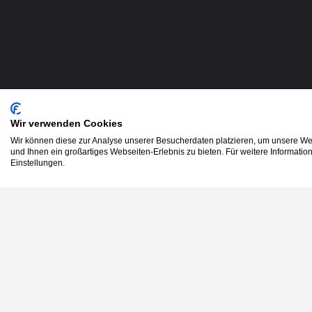
Wir verwenden Cookies
Wir können diese zur Analyse unserer Besucherdaten platzieren, um unsere Web
und Ihnen ein großartiges Webseiten-Erlebnis zu bieten. Für weitere Informati
Einstellungen.
-
KI Pflichtschulung
Enabling Tech Exellence.
-
Inhouse-Schulung fin
Entdecke, vergleiche und buche
-
Arbeitsagentur Bildu
Digital-Schulungen, um Dich auf
-
KI-Anwendungen im Ü
das nächste Level weiterzubilden.
-
Geförderte Weiterbil