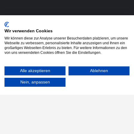
Wir verwenden Cookies
Wir können diese zur Analyse unserer Besucherdaten platzieren, um unsere
Webseite zu verbessern, personalisierte Inhalte anzuzeigen und Ihnen ein
großartiges Webseiten-Erlebnis zu bieten. Für weitere Informationen zu den
von uns verwendeten Cookies öffnen Sie die Einstellungen.
Alle akzeptieren
Ablehnen
Nein, anpassen
Enabling Tech Exellence.
Entdecke, vergleiche und buche
Digital-Schulungen, um Dich auf das nächste Level
weiterzubilden.