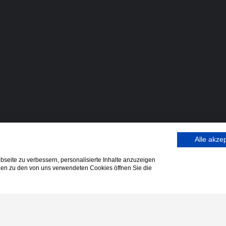
Alle akze
seite zu verbessern, personalisierte Inhalte anzuzeigen
onen zu den von uns verwendeten Cookies öffnen Sie die
Letzte Beiträge
inden
Entfesselte KI: KI Gefahren – 
dungsgutschein