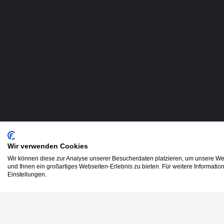
Wir verwenden Cookies
Wir können diese zur Analyse unserer Besucherdaten platzieren, um unsere Web
und Ihnen ein großartiges Webseiten-Erlebnis zu bieten. Für weitere Informati
Einstellungen.
-
KI Pflichtschulung
Enabling Tech Exellence.
-
Inhouse-Schulung f
-
Arbeitsagentur Bil
Entdecke, vergleiche und buche